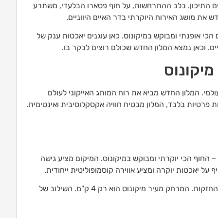
בים התיכון. בלב ההתרחשות, על חוף פסארו הבלעדי, משתרע
ש את מושג האירוח היוקרתי בדר האיים היווניים.
הכי אופנתי ומבוקש במיקונוס. כאן עוגנים יאכטות ענק של
ים. וכאן נמצא המלון החדש שכולם רוצים לבקר בו.
מיקונוס
למי. המלון החדש מביא את רוח המותג האייקוני לעולם
. עם 26 חדרים וסוויטות יוקרתיות ו-3 וילות פרטיות בלבד, המלון מבטיח חוויה אקסקלוסיבית ואינטימית.
– החוף הכי יוקרתי ומבוקש במיקונוס. המיקום מציע גישה
ף על יאכטות יוקרה ומציע אווירה קוסמופוליטית ייחודית.
פסארו נמצא במפרץ מוגן מהרוחות הציקלאדיות החזקות. המרחק מעיר מיקונוס הוא רק 4 ק"מ. השילוב של