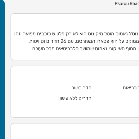
Psarou Beac
מחפשים את חוויית היוקרה האולטימטיבית במיקונוס? נאמוס הוטל מיקונוס הוא לא רק מלון 5 כוכבים מפואר. זהו
המלון הבוטיק החדש והמרגש ביותר במיקונוס, הממוקם על חוף פסארו המפורסם, עם 26 חדרים וסוויטות
 בריאות
חדר כושר
חדרים ללא עישון