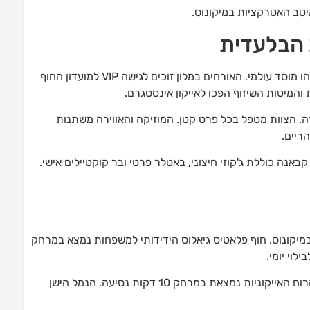
 הבלעדית
נאמוס ביץ' קלאב הוא יותר מסתם מועדון חוף – זהו מוסד עולמי. האורחים במלון זוכים לגישה VIP למועדון החוף
המיטות השיזוף הפכו לאייקון אינסטגרם.
ה. הצוות מטפל בכל פרט קטן. המוזיקה והאווירה משתנות
ריים.
נה כוללת ג'קוזי חיצוני, באטלר פרטי ובר קוקטיילים אישי.
יקונוס. חוף פלאטיס גיאלוס הידידותי למשפחות נמצא במרחק
לוי יומי.
עיר מיקונוס עם הרובע "ונציה הקטנה" וטחנות הרוח האייקוניות נמצאת במרחק 10 דקות נסיעה. הנמל הישן