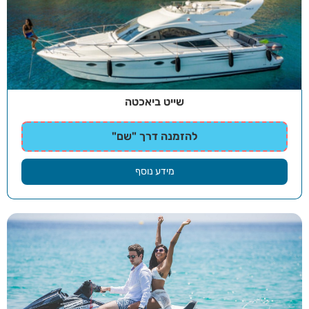
שייט ביאכטה
להזמנה דרך "שם"
מידע נוסף