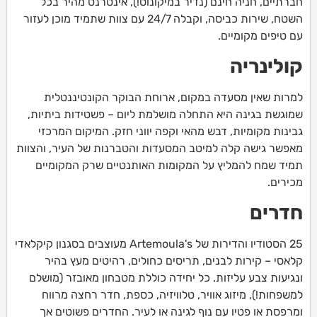
חברתיים, חניה חינם (נדיר במיקונוס!), אינטרנט מהיר בכל
השטח, שירות כביסה, וקבלה 24/7 עם צוות שתמיד מוכן לעזור
עם טיפים מקומיים.
קולינריה
למרות שאין מסעדה במקום, ארוחת הבוקר הקונטיננטלית
שמוגשת בגינה היא התחלה מושלמת ליום – פשטידות ביתיות,
גבינות מקומיות, דבש מהאי וקפה יווני חזק. המיקום המרכזי
מאפשר גישה קלה למיטב המסעדות והטברנות של העיר, והצוות
תמיד שמח להמליץ על המקומות האותנטיים שרק המקומיים
מכירים.
חדרים
25 הסטודיו והדירות של Artemoula's מעוצבים בסגנון קיקלאדי
קלאסי – קירות לבנים, תריסים כחולים, רהיטים מעץ בהיר
ונגיעות צבע עליזות. כל יחידה כוללת מטבחון מאובזר (מושלם
למשפחות!), מיזוג אוויר, טלוויזיה, כספת, חדר רחצה מרווח
ומרפסת או פטיו עם נוף לגינה או לעיר. החדרים פשוטים אך