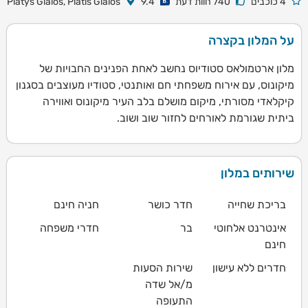
4 כוכבים
740 חוות דעת
9.4
Platys Gialos, Platis Gialos
על המלון בקצרה
מלון ארטמולאס סטודיוס נחשב לאחת הפנינים החבויות של
מיקונוס, עם אירוח משפחתי חם ואותנטי, סטודיו מעוצבים בסגנון
קיקלאדי מסורתי, מיקום מושלם בלב העיר מיקונוס ואווירה
ביתית שגורמת לאורחים לחזור שוב ושוב.
שירותים במלון
בריכת שחייה
חדר כושר
חניה חינם
אינטרנט אלחוטי
בר
חדרי משפחה
חינם
חדרים ללא עישון
שירות הסעות
מ/אל שדה
התעופה