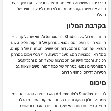
הברביקיו. המשפחה המארחת תמיד בסביבה – עם חיוך, עצה
טובה או סיפור מקומי מרתק. זו לא סתם לינה, זו חוויה של
קהילה.
בקרבת המלון
היתרון הגדול של Artemoula's Studios הוא שהכל קרוב –
הרובע היווני המפורסם נמצא במרחק של 5 דקות הליכה, שם
תמצאו את הברים והמסעדות הכי שווים. הטחנות של מיקונוס,
סמל האי, נמצאות ממש מעבר לפינה. חוף מגלי אמוס במרחק
הליכה, והנמל הישן עם הטברנות שלצד המים והפליקנים
המפורסמים נמצא במרחק של כמה דקות. משם יוצאות גם
הסירות לדלוס ולחופי הדרום.
סיכום
לסיכום, Artemoula's Studios הוא הבחירה המושלמת למי
שמחפש מלון במיקונוס עם נשמה. המיקום המרכזי הבלתי
מנוצח, האירוח החם והאישי, המחירים ההוגנים והאווירה