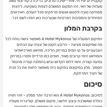
קוקטיילים יצירתי, אזורי ישיבה מרובים, בריכת ג'קוזי ונוף 360
מעלות של האי, זהו המקום המושלם לצפות בשקיעה, ליהנות
ממוזיקה טובה ולפגוש אנשים מרתקים מכל העולם. האירועים
המיוחדים והמסיבות הפרטיות שנערכות כאן הפכו לשם דבר.
בקרבת המלון
המיקום המעולה של A Hotel Mykonos מאפשר גישה נוחה לכל
מה שמיקונוס מציעה – הרובע הקטן של ונציה עם הבתים
הצבעוניים על קו המים במרחק הליכה, מוזיאון הארכיאולוגי
והמוזיאון הימי קרובים מאוד, חופים כמו פרדייס ופסרו במרחק
נסיעה קצרה, והאי דלוס הקדוש נגיש בהפלגה קצרה מהנמל
הסמוך. מלון במיקונוס במיקום כזה מאפשר לחוות את כל פניה
של העיר המרתקת.
סיכום
לסיכום, A Hotel Mykonos הוא הרבה יותר ממלון – זוהי חוויה
כוללת שמשלבת עיצוב חדשני, מיקום מושלם, קולינריה מעולה
ואווירה בינלאומית תוססת. עבור מי שמחפש מלון במיקונוס