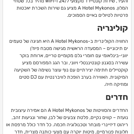
והעיר, שירות קונסיירז' מקצועי 24/7 ו-WiFi מהיר בכל שטחי
המלון. A Hotel Mykonos מציע גם שירות השכרת יאכטות
פרטיות לטיולים באיים הסמוכים.
קולינריה
החוויה הקולינרית ב-A Hotel Mykonos היא חגיגה של טעמים
ים תיכוניים – המסעדה הראשית מגישה מטבח פיוז'ן
יווני-בינלאומי עם חומרי גלם מקומיים טריים, ארוחת בוקר
עשירה בסגנון קונטיננטלי ויווני, ובר הגג המפורסם מציע
קוקטיילים חתימה יצירתיים עם נוף עוצר נשימה של השקיעה
המיקונית. האווירה בערב הופכת לוויברנטית עם DJ סטים
ומוזיקה חיה.
חדרים
החדרים והסוויטות של A Hotel Mykonos הם אמירה עיצובית
נועזת – קווים נקיים, פלטת צבעים של לבן, שחור ונגיעות זהב,
ריהוט דיזיינרי מובחר וטכנולוגיה חכמה. כל חדר כולל מרפסת או
חלונות פנורמיים, מיטות יוקרה עם מצעי כותנה מצרית, חדר