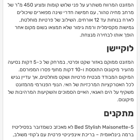
המזונט המרווח משתרע על פני שלוש קומות ומציע 450 מ"ר של
מרחב מחיה טהור, עם חמישה חדרי שינה מפוארים שיכולים
לארח בנוחות עד 12 אורחים. השילוב של פרטיות מוחלטת,
גמישות מקסימלית ורמת גימור שלא תמצאו בשום מקום אחר
הופך אותו לבחירה מנצחת.
לוקיישן
המזונט ממוקם באזור שקט ופרטי, במרחק של כ-5 דקות נסיעה
מהעיר מיקונוס התוססת ו-10 דקות מחוף פסרו המפורסם.
המיקום המבודד מבטיח פרטיות ושקט מוחלטים, אך עדיין נגיש
לכל האטרקציות המרכזיות של האי. הנוף הפנורמי מהמזונט
משקיף על הים האגאי, האיים הסמוכים והשקיעות המרהיבות של
מיקונוס.
מתקנים
5-Bed Stylish Maisonette לא מאכזב כשמדובר בפסיליטיז
ברמה בינלאומית – בריכת אינפיניטי פרטית עם ג'קוזי משולב,