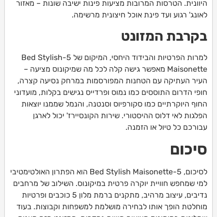
היוונית. הטרסות המרובות מציעות פינות ישיבה שונות – מאזור
לאונג' רגוע ועד פינת אוכל חיצונית מרשימה.
בקרבת המזונט
למרות הפרטיות והבידוד היחסי, המיקום של 5-Bed Stylish
Maisonette מאפשר גישה קלה לכל מה שמיקונוס מציעה –
העיר העתיקה עם הטחנות המפורסמות במרחק נסיעה קצרה,
חופי הדרום התוססים כמו נמוס ופרדייס נגישים בקלות, מועדוני
החוף היוקרתיים כמו סקורפיוס וסנטנה, והנמל שממנו יוצאות
הפלגות לאי דלוס ההיסטורי. שירות הקונסיירז' יכול לארגן
עבורכם כל טיול או הזמנה.
סיכום
לסיכום, 5-Bed Stylish Maisonette הוא הפתרון האולטימטיבי
למי שמחפש חוויית יוקרה פרטית במיקונוס. השילוב של מרחבים
נדיבים, עיצוב מרהיב, מתקנים ברמת מלון 5 כוכבים ופרטיות
מוחלטת הופך אותו לבחירה מושלמת למשפחות וקבוצות. בעוד