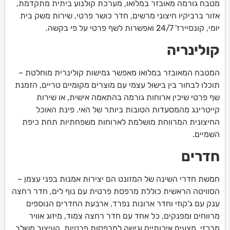
מטבח גורמה מאובזר במלואו, מערכת קולנוע ביתית מתקדמת,
אזור ברביקיו חיצוני מרשים, חדר כושר פרטי, שירות משק בית
יומי, קונסיירז' 24/7 ואפשרות לשף פרטי על פי בקשה.
קולינריה
המטבח המאובזר במלואו מאפשר גמישות קולינרית מוחלטת –
תוכלו לבחור בין בישול עצמי עם מוצרים מקומיים טריים, הזמנת
שף פרטי שיכין ארוחות גורמה בהתאמה אישית, או שירות
קייטרינג מהמסעדות הטובות ביותר של האי. פינת האוכל
החיצונית המרווחת מושלמת לארוחות משפחתיות תחת כיפת
השמיים.
חדרים
חמשת חדרי השינה של המזונט הם יצירות אמנות בפני עצמן –
הסוויטה הראשית כוללת מרפסת פרטית עם נוף לים, חדר רחצה
ענק עם ג'קוזי וחדר ארונות נפרד. ארבעת החדרים הנוספים
מרווחים ומפנקים, כל אחד עם חדר רחצה צמוד, מיזוג אוויר
מרכזי, מצעים איכותיים וגישה למרפסות פרטיות. העיצוב משלב